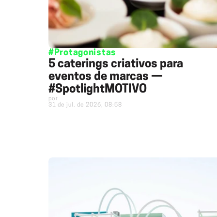
#Protagonistas
5 caterings criativos para
eventos de marcas —
#SpotlightMOTIVO
por
31 de jul. de 2026, 08:58