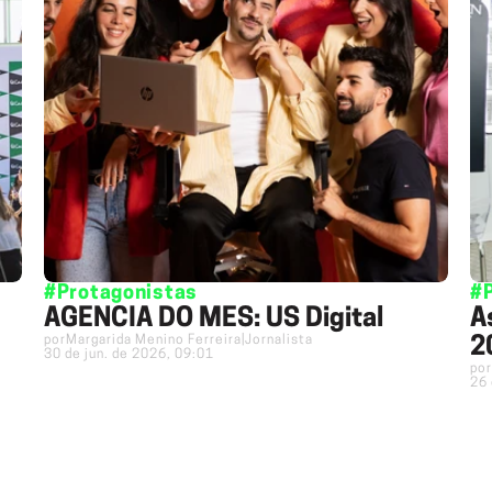
#Protagonistas
#
AGÊNCIA DO MÊS: US Digital
A
por
Margarida Menino Ferreira
|
Jornalista
2
30 de jun. de 2026, 09:01
por
26 