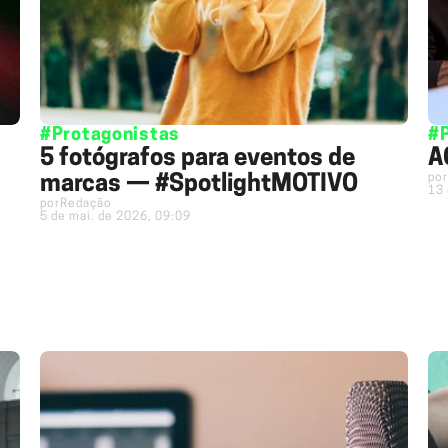
#Protagonistas
#
5 fotógrafos para eventos de
A
por
marcas — #SpotlightMOTIVO
13 
por
Redação
5 de mai. de 2026, 09:09