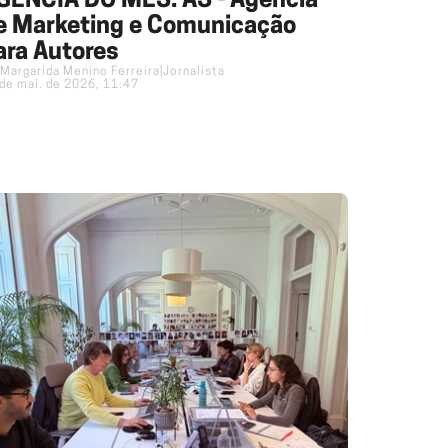
GÊNCIA DO MÊS: AS - Agência
e Marketing e Comunicação
ara Autores
Margarida Menino Ferreira
|
Jornalista
de mai. de 2026, 11:47