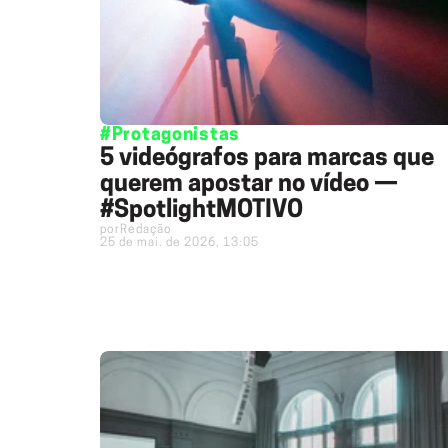
#Protagonistas
5 videógrafos para marcas que
querem apostar no vídeo —
#SpotlightMOTIVO
por
Redação
25 de mai. de 2026, 13:05