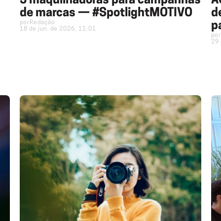
5 maquilhadoras para campanhas
A
de marcas — #SpotlightMOTIVO
d
por
Redação
p
18 de jun. de 2026, 11:01
por
29 