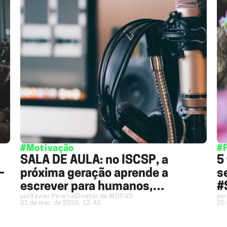
#Motivação
#
SALA DE AULA: no ISCSP, a
5
—
próxima geração aprende a
s
escrever para humanos,
#
por
Xavier Pereira
|
Diretor do MOTIVO
por
algoritmos e marcas
31 de mar. de 2026, 12:40
20 