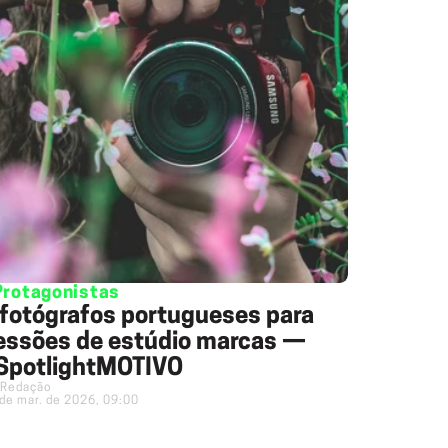
Protagonistas
 fotógrafos portugueses para
essões de estúdio marcas —
SpotlightMOTIVO
Redação
de mar. de 2026, 09:00