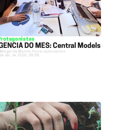
Protagonistas
GÊNCIA DO MÊS: Central Models
Margarida Menino Ferreira
|
Jornalista
de abr. de 2026, 08:08