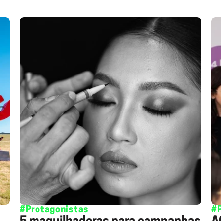
#Protagonistas
#