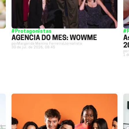
#Protagonistas
#
AGÊNCIA DO MÊS: WOWME
A
por
Margarida Menino Ferreira
|
Jornalista
2
30 de jul. de 2026, 08:45
por
1 d