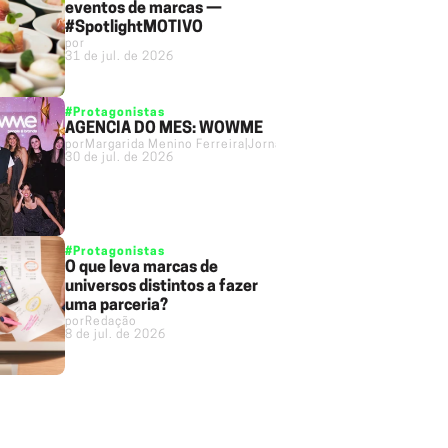
eventos de marcas —
#SpotlightMOTIVO
por
31 de jul. de 2026
#Protagonistas
AGÊNCIA DO MÊS: WOWME
por
Margarida Menino Ferreira
|
Jornalista
30 de jul. de 2026
#Protagonistas
O que leva marcas de
universos distintos a fazer
uma parceria?
por
Redação
8 de jul. de 2026