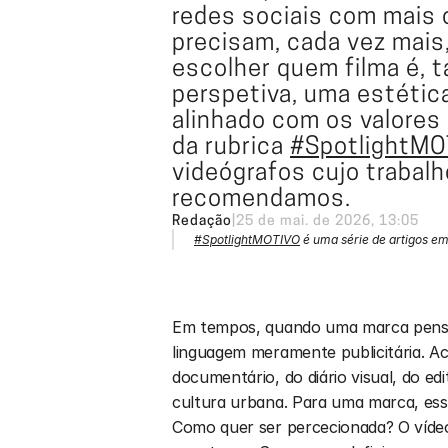
redes sociais com mais 
precisam, cada vez mais, 
escolher quem filma é, 
perspetiva, uma estética
alinhado com os valores 
da rubrica 
#SpotlightMO
videógrafos cujo trabalh
recomendamos.
Redação
|
25 de mai. de 2026, 13:05
#SpotlightMOTIVO
 é uma série de artigos e
Em tempos, quando uma marca pensa
linguagem meramente publicitária. Ac
documentário, do diário visual, do ed
cultura urbana. Para uma marca, ess
Como quer ser percecionada? O vídeo 