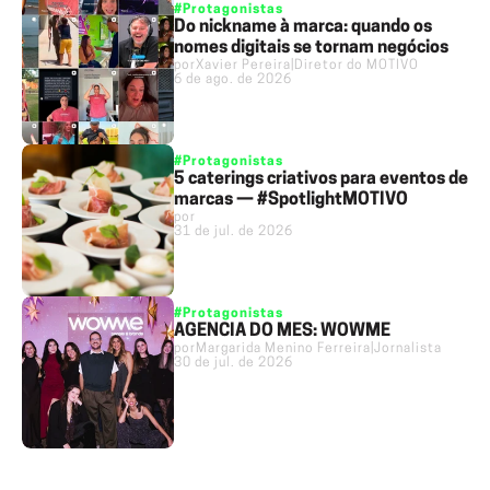
#Protagonistas
Do nickname à marca: quando os
nomes digitais se tornam negócios
por
Xavier Pereira
|
Diretor do MOTIVO
6 de ago. de 2026
#Protagonistas
5 caterings criativos para eventos de
marcas — #SpotlightMOTIVO
por
31 de jul. de 2026
#Protagonistas
AGÊNCIA DO MÊS: WOWME
por
Margarida Menino Ferreira
|
Jornalista
30 de jul. de 2026