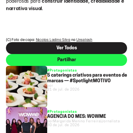
poderosas para 
construir identidade, credibilidade e 
narrativa visual
.
(C) Foto de capa: 
Nicolas Ladino Silva
 na 
Unsplash
Ver Todos
Partilhar
#Protagonistas
5 caterings criativos para eventos de
marcas — #SpotlightMOTIVO
por
31 de jul. de 2026
#Protagonistas
AGÊNCIA DO MÊS: WOWME
por
Margarida Menino Ferreira
|
Jornalista
30 de jul. de 2026