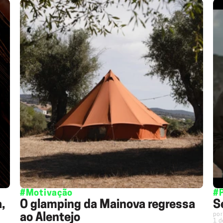
#Motivação
#
,
O glamping da Mainova regressa
S
por
ao Alentejo
1 d