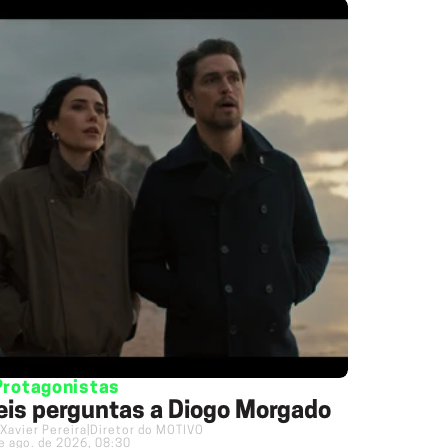
Protagonistas
eis perguntas a Diogo Morgado
Xavier Pereira
|
Diretor do MOTIVO
e ago. de 2026, 08:30