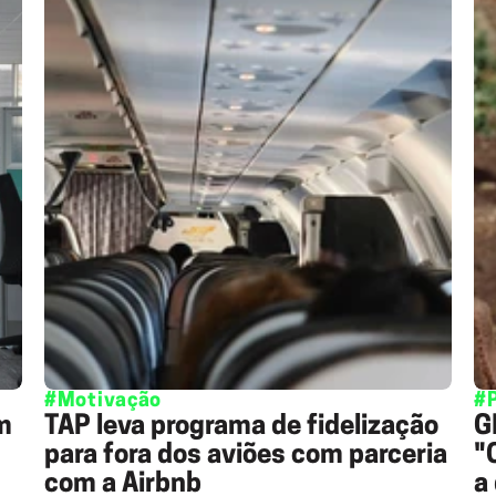
#Motivação
#
m
TAP leva programa de fidelização
G
para fora dos aviões com parceria
"
com a Airbnb
a