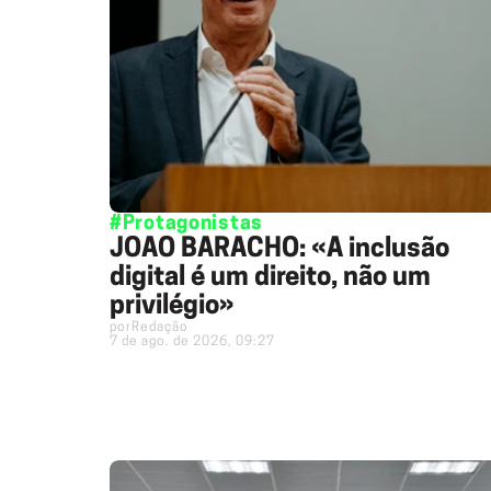
#Protagonistas
JOÃO BARACHO: «A inclusão
digital é um direito, não um
privilégio»
por
Redação
7 de ago. de 2026, 09:27