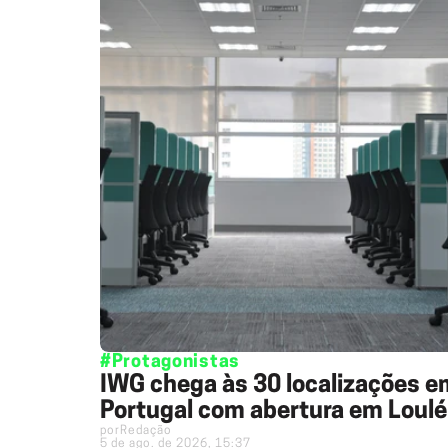
#Protagonistas
IWG chega às 30 localizações e
Portugal com abertura em Loulé
por
Redação
5 de ago. de 2026, 15:37