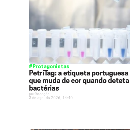
#Protagonistas
PetriTag: a etiqueta portuguesa
que muda de cor quando deteta
bactérias
por
Redação
3 de ago. de 2026, 14:40