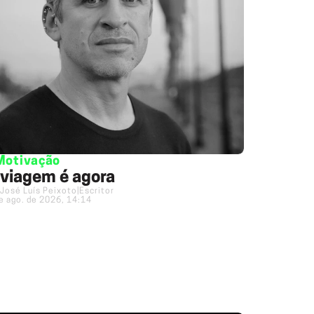
Motivação
 viagem é agora
José Luís Peixoto
|
Escritor
e ago. de 2026, 14:14