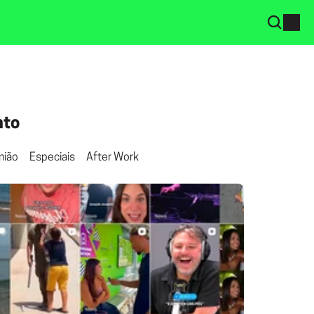
nto
nião
Especiais
After Work