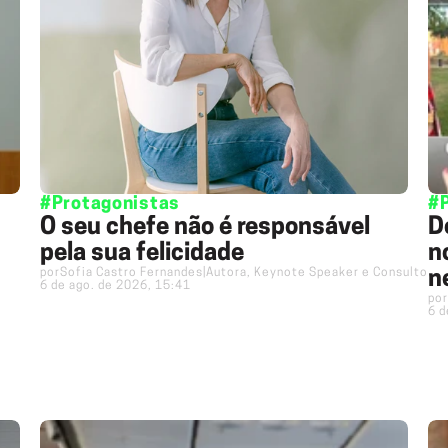
#Protagonistas
#
O seu chefe não é responsável
D
pela sua felicidade
n
por
Sofia Castro Fernandes
|
Autora, Keynote Speaker e Consultora
n
6 de ago. de 2026, 15:41
por
6 d