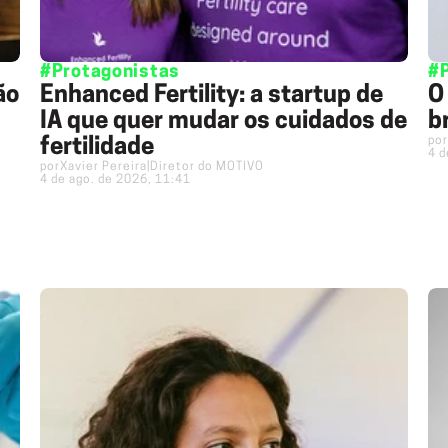
#Protagonistas
#
ão
Enhanced Fertility: a startup de
O
IA que quer mudar os cuidados de
b
por
fertilidade
4 d
por
Xavier Pereira
|
Diretor do MOTIVO
4 de ago. de 2026, 11:41