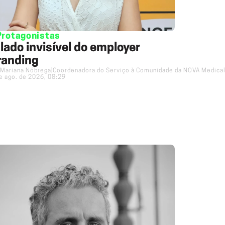
Protagonistas
 lado invisível do employer
randing
Mariana Nóbrega
|
Coordenadora do Serviço à Comunidade da NOVA Medical
e ago. de 2026, 08:29