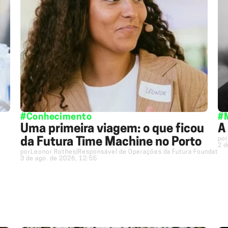
#Conhecimento
#
Uma primeira viagem: o que ficou
A
por
da Futura Time Machine no Porto
2 d
por
Leonor Rothes
|
Responsável de Operações da Futura Foundation
3 de ago. de 2026, 12:55