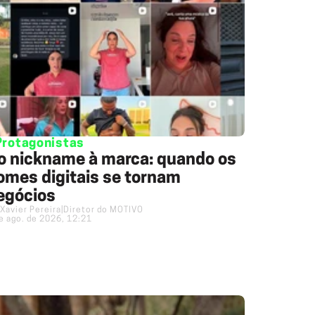
Protagonistas
o nickname à marca: quando os
omes digitais se tornam
egócios
Xavier Pereira
|
Diretor do MOTIVO
e ago. de 2026, 12:21