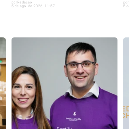
por
Redação
por
5 de ago. de 2026, 11:57
5 d