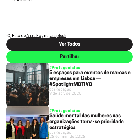
(C) Foto de 
Aritra Roy
 na 
Unsplash
Ver Todos
Partilhar
#Protagonistas
5 espaços para eventos de marcas e
empresas em Lisboa —
#SpotlightMOTIVO
por
Redação
9 de abr. de 2026
#Protagonistas
Saúde mental das mulheres nas
organizações torna-se prioridade
estratégica
por
Redação
26 de mar. de 2026