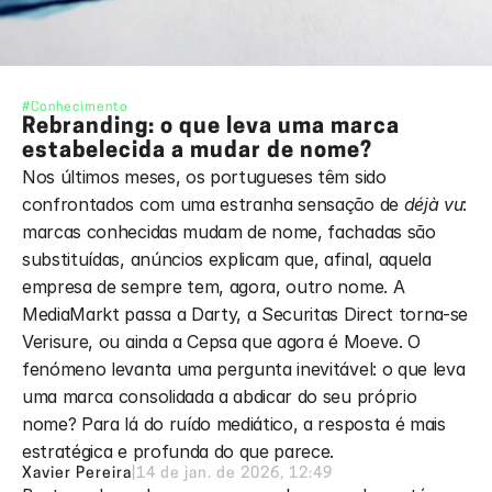
#Conhecimento
Rebranding: o que leva uma marca 
estabelecida a mudar de nome?
Nos últimos meses, os portugueses têm sido 
confrontados com uma estranha sensação de 
déjà vu
: 
marcas conhecidas mudam de nome, fachadas são 
substituídas, anúncios explicam que, afinal, aquela 
empresa de sempre tem, agora, outro nome. A 
MediaMarkt passa a Darty, a Securitas Direct torna-se 
Verisure, ou ainda a Cepsa que agora é Moeve. O 
fenómeno levanta uma pergunta inevitável: o que leva 
uma marca consolidada a abdicar do seu próprio 
nome? Para lá do ruído mediático, a resposta é mais 
estratégica e profunda do que parece.
Xavier Pereira
|
14 de jan. de 2026, 12:49