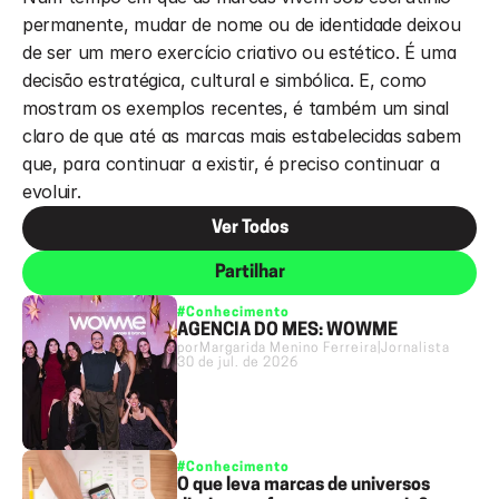
permanente, mudar de nome ou de identidade deixou 
de ser um mero exercício criativo ou estético. É uma 
decisão estratégica, cultural e simbólica. E, como 
mostram os exemplos recentes, é também um sinal 
claro de que até as marcas mais estabelecidas sabem 
que, para continuar a existir, é preciso continuar a 
evoluir.
Ver Todos
Partilhar
#Conhecimento
AGÊNCIA DO MÊS: WOWME
por
Margarida Menino Ferreira
|
Jornalista
30 de jul. de 2026
#Conhecimento
O que leva marcas de universos