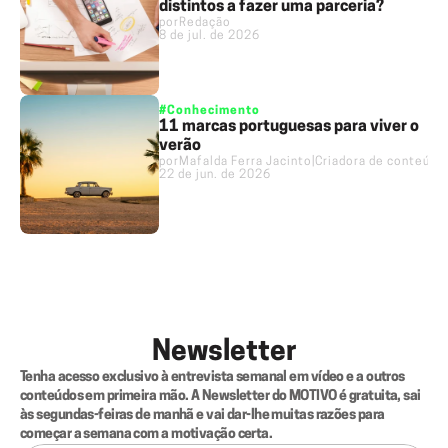
distintos a fazer uma parceria?
por
Redação
8 de jul. de 2026
#Conhecimento
11 marcas portuguesas para viver o
verão
por
Mafalda Ferra Jacinto
|
Criadora de conteúdo
22 de jun. de 2026
Newsletter
Tenha acesso exclusivo à entrevista semanal em vídeo e a outros 
conteúdos em primeira mão. A Newsletter do MOTIVO é gratuita, sai 
às segundas-feiras de manhã e vai dar-lhe muitas razões para 
começar a semana com a motivação certa.