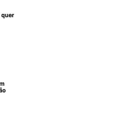
e quer
em
ão