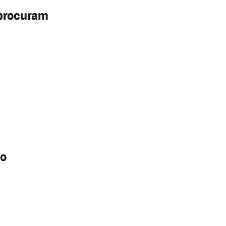
procuram
ho