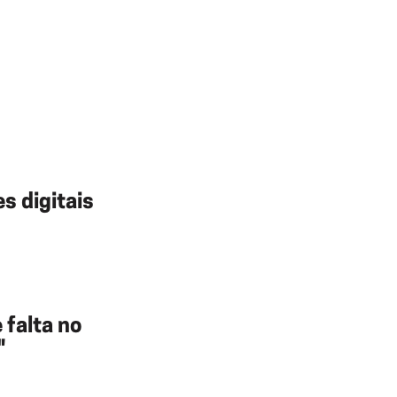
s digitais
falta no
"