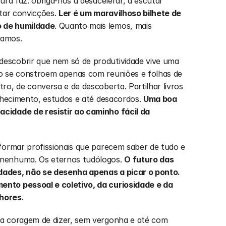
ura faz: obriga-nos a desacelerar, a escutar 
tar convicções. 
Ler é um maravilhoso bilhete de 
 de humildade
. Quanto mais lemos, mais 
ramos.
scobrir que nem só de produtividade vive uma 
o se constroem apenas com reuniões e folhas de 
o, de conversa e de descoberta. Partilhar livros 
onhecimento, estudos e até desacordos. 
Uma boa 
idade de resistir ao caminho fácil da 
formar profissionais que parecem saber de tudo e 
nenhuma. Os eternos tudólogos. 
O futuro das 
ades, não se desenha apenas a picar o ponto. 
nto pessoal e coletivo, da curiosidade e da 
lhores
.
a coragem de dizer, sem vergonha e até com 