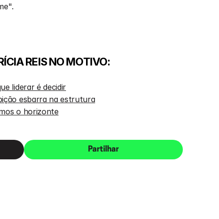
me".
ÍCIA REIS NO MOTIVO:
e liderar é decidir
bição esbarra na estrutura
amos o horizonte
Partilhar