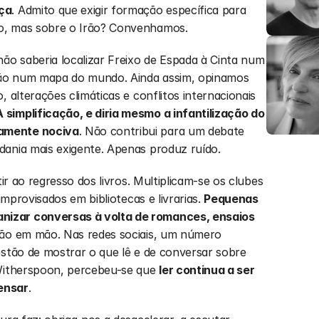
nça
. Admito que exigir formação específica para 
o, mas sobre o Irão? Convenhamos.
ão saberia localizar Freixo de Espada à Cinta num 
ão num mapa do mundo. Ainda assim, opinamos 
 alterações climáticas e conflitos internacionais 
A simplificação, e diria mesmo a infantilização do 
amente nociva
. Não contribui para um debate 
dania mais exigente. Apenas produz ruído.
tir ao regresso dos livros. Multiplicam-se os clubes 
improvisados em bibliotecas e livrarias. 
Pequenas 
izar conversas à volta de romances, ensaios 
mão em mão. Nas redes sociais, um número 
estão de mostrar o que lê e de conversar sobre 
 Witherspoon, percebeu-se que 
ler continua a ser 
ensar
.