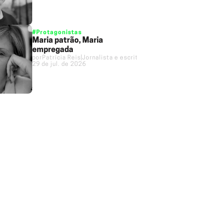
#Protagonistas
Maria patrão, Maria
empregada
por
Patrícia Reis
|
Jornalista e escritora
29 de jul. de 2026