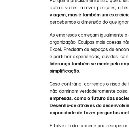
Porque é precisamente isso que a leit
outras vozes, a rever posições, a tes
viagem, mas é também um exercício
percebemos a dimensão do que igno
As empresas começam igualmente a de
organização. Equipas mais coesas nã
Excel. Precisam de espaços de encontr
é partilhar experiências, dúvidas, c
liderança também se mede pela capac
simplificação
.
Caso contrário, corremos o risco de 
não dominam verdadeiramente coisa 
empresas, como o futuro das socied
Desenha-se através do desenvolvime
capacidade de fazer perguntas me
E talvez tudo comece por recuperar 