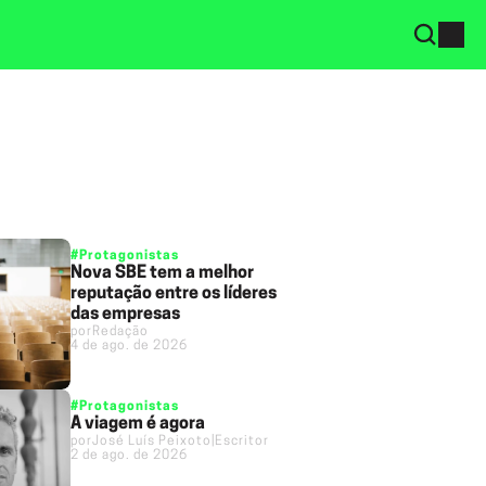
#Protagonistas
Nova SBE tem a melhor
reputação entre os líderes
das empresas
por
Redação
4 de ago. de 2026
#Protagonistas
A viagem é agora
por
José Luís Peixoto
|
Escritor
2 de ago. de 2026