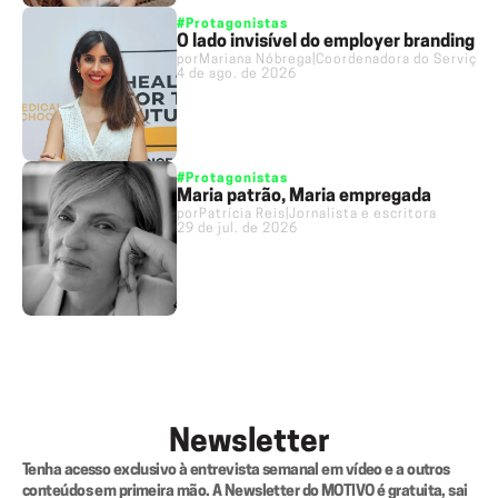
#Protagonistas
O lado invisível do employer branding
por
Mariana Nóbrega
|
Coordenadora do Serviço 
4 de ago. de 2026
#Protagonistas
Maria patrão, Maria empregada
por
Patrícia Reis
|
Jornalista e escritora
29 de jul. de 2026
Newsletter
Tenha acesso exclusivo à entrevista semanal em vídeo e a outros 
conteúdos em primeira mão. A Newsletter do MOTIVO é gratuita, sai 