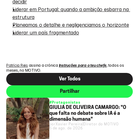
decidir
Liderar em Portugal: quando a ambição esbarra na 
estrutura
Planeamos o detalhe e negligenciamos o horizonte
Liderar um país fragmentado
Patrícia Reis
 assina a crónica 
Instruções para o teu chefe
, todos os 
meses, no 
MOTIVO
.
Ver Todos
Partilhar
#Protagonistas
GIULIA DE OLIVEIRA CAMARGO: "O
que falta no debate sobre IA é a
dimensão humana"
por
Xavier Pereira
|
Diretor do MOTIVO
5 de ago. de 2026