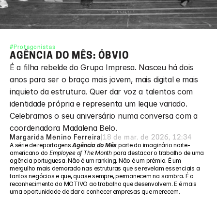
#Protagonistas
AGÊNCIA DO MÊS: ÓBVIO
É a filha rebelde do Grupo Impresa. Nasceu há dois 
anos para ser o braço mais jovem, mais digital e mais 
inquieto da estrutura. Quer dar voz a talentos com 
identidade própria e representa um leque variado. 
Celebramos o seu aniversário numa conversa com a 
coordenadora Madalena Belo.
Margarida Menino Ferreira
|
18 de mar. de 2026, 12:34
A série de reportagens 
Agência do Mês
 parte do imaginário norte-
americano do 
Employee of The Month
 para destacar o trabalho de uma 
agência portuguesa. Não é um ranking. Não é um prémio. É um 
mergulho mais demorado nas estruturas que se revelam essenciais a 
tantos negócios e que, quase sempre, permanecem na sombra. É o 
reconhecimento do MOTIVO ao trabalho que desenvolvem. E é mais 
uma oportunidade de dar a conhecer empresas que merecem.