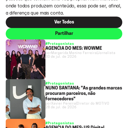
onde todos produzem conteúdo, essa pode ser, afinal, 
a diferença que mais conta.
Ver Todos
Partilhar
#Protagonistas
AGÊNCIA DO MÊS: WOWME
por
Margarida Menino Ferreira
|
Jornalista
30 de jul. de 2026
#Protagonistas
NUNO SANTANA: "As grandes marcas
procuram parceiros, não
fornecedores"
por
Xavier Pereira
|
Diretor do MOTIVO
28 de jul. de 2026
#Protagonistas