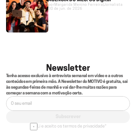
AGÊNCIA DO MÊS: US Digital
por
Margarida Menino Ferreira
|
Jornalista
30 de jun. de 2026
Newsletter
Tenha acesso exclusivo à entrevista semanal em vídeo e a outros 
conteúdos em primeira mão. A Newsletter do MOTIVO é gratuita, sai 
às segundas-feiras de manhã e vai dar-lhe muitas razões para 
começar a semana com a motivação certa.
Subscrever
Li e aceito os termos de privacidade*