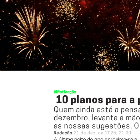
#Motivação
 10 planos para 
Quem ainda está a pensar
dezembro, levanta a mão.
as nossas sugestões. 
Redação
|
21 de dez. de 2025, 21:00
A última noite do ano aproxima-se e, 