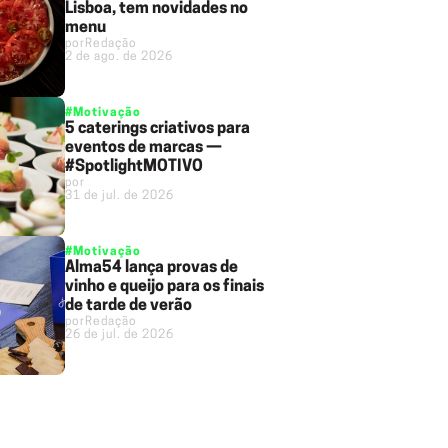
Lisboa, tem novidades no
menu
por
Redação
2 de ago. de 2026
#Motivação
5 caterings criativos para
eventos de marcas —
#SpotlightMOTIVO
por
31 de jul. de 2026
#Motivação
Alma54 lança provas de
vinho e queijo para os finais
de tarde de verão
por
Redação
26 de jul. de 2026