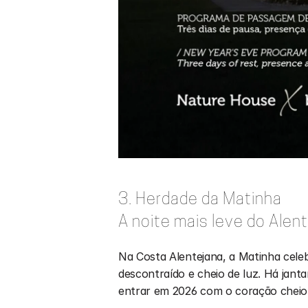
3. Herdade da Matinha
A noite mais leve do Alen
Na Costa Alentejana, a Matinha cele
descontraído e cheio de luz. Há janta
entrar em 2026 com o coração cheio