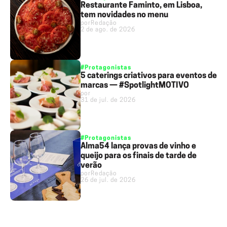
Restaurante Faminto, em Lisboa,
tem novidades no menu
por
Redação
2 de ago. de 2026
#Protagonistas
5 caterings criativos para eventos de
marcas — #SpotlightMOTIVO
por
31 de jul. de 2026
#Protagonistas
Alma54 lança provas de vinho e
queijo para os finais de tarde de
verão
por
Redação
26 de jul. de 2026