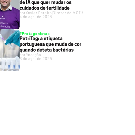
de IA que quer mudar os
cuidados de fertilidade
por
Xavier Pereira
|
Diretor do MOTIVO
4 de ago. de 2026
#Protagonistas
PetriTag: a etiqueta
portuguesa que muda de cor
quando deteta bactérias
por
Redação
3 de ago. de 2026