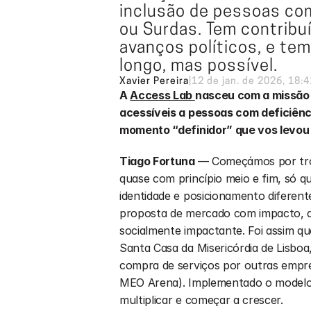
inclusão de pessoas com
ou Surdas. Tem contribuí
avanços políticos, e te
longo, mas possível.
Xavier Pereira
|
12 de jan. de 2026, 18:4
A 
Access Lab 
nasceu com a missão 
acessíveis a pessoas com deficiênci
momento “definidor” que vos levou 
Tiago Fortuna 
— Começámos por troca
quase com princípio meio e fim, só 
identidade e posicionamento diferent
proposta de mercado com impacto, qu
socialmente impactante. Foi assim qu
Santa Casa da Misericórdia de Lisboa
compra de serviços por outras empres
MEO Arena). Implementado o modelo d
multiplicar e começar a crescer. 