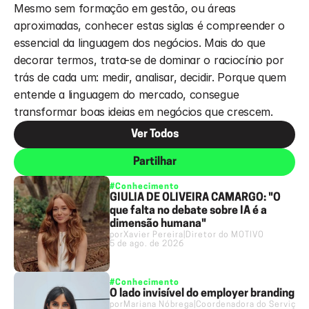
Mesmo sem formação em gestão, ou áreas 
aproximadas, conhecer estas siglas é compreender o 
essencial da linguagem dos negócios. Mais do que 
decorar termos, trata-se de dominar o raciocínio por 
trás de cada um: medir, analisar, decidir. Porque quem 
entende a linguagem do mercado, consegue 
transformar boas ideias em negócios que crescem.
Ver Todos
Partilhar
#Conhecimento
GIULIA DE OLIVEIRA CAMARGO: "O
que falta no debate sobre IA é a
dimensão humana"
por
Xavier Pereira
|
Diretor do MOTIVO
5 de ago. de 2026
#Conhecimento
O lado invisível do employer branding
por
Mariana Nóbrega
|
Coordenadora do Serviço 