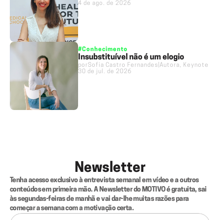
4 de ago. de 2026
#Conhecimento
Insubstituível não é um elogio
por
Sofia Castro Fernandes
|
Autora, Keynote Sp
30 de jul. de 2026
Newsletter
Tenha acesso exclusivo à entrevista semanal em vídeo e a outros 
conteúdos em primeira mão. A Newsletter do MOTIVO é gratuita, sai 
às segundas-feiras de manhã e vai dar-lhe muitas razões para 
começar a semana com a motivação certa.