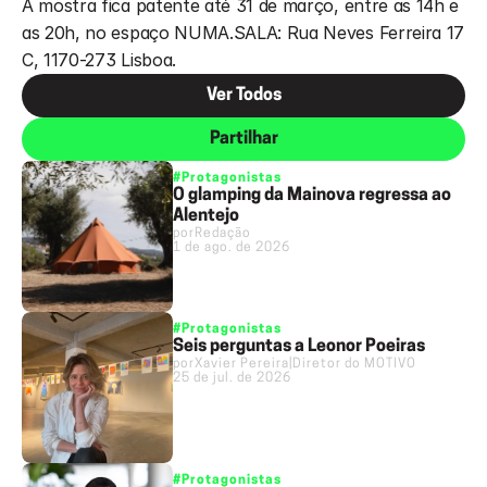
A mostra fica patente até 31 de março, entre as 14h e 
as 20h, no espaço NUMA.SALA: Rua Neves Ferreira 17 
C, 1170-273 Lisboa.
Ver Todos
Partilhar
#Protagonistas
O glamping da Mainova regressa ao
Alentejo
por
Redação
1 de ago. de 2026
#Protagonistas
Seis perguntas a Leonor Poeiras
por
Xavier Pereira
|
Diretor do MOTIVO
25 de jul. de 2026
#Protagonistas