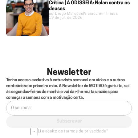
Crítica | A ODISSEIA: Nolan contra os
deuses
por
Diogo Marques
|
Viciado em filmes
19 de jul. de 2026
Newsletter
Tenha acesso exclusivo à entrevista semanal em vídeo e a outros 
conteúdos em primeira mão. A Newsletter do MOTIVO é gratuita, sai 
às segundas-feiras de manhã e vai dar-lhe muitas razões para 
começar a semana com a motivação certa.
Subscrever
Li e aceito os termos de privacidade*