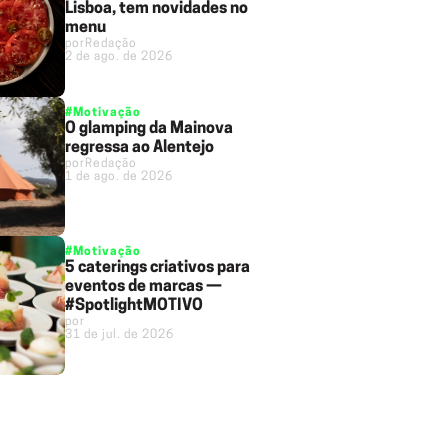
Lisboa, tem novidades no
menu
por
Redação
2 de ago. de 2026
#Motivação
O glamping da Mainova
regressa ao Alentejo
por
Redação
1 de ago. de 2026
#Motivação
5 caterings criativos para
eventos de marcas —
#SpotlightMOTIVO
por
31 de jul. de 2026