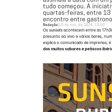
assinala a data com um p
tudo começou. A iniciati
quartas-feiras, entre 13 
encontro entre gastrono
Redação
|
10 de mai. de 2026, 13:00
Os 
sunsets
 acontecem entre as 17h30
presunto ao vivo e vários bares, numa 
explica o comunicado de imprensa, é 
dos muitos sabores e petiscos ibéri