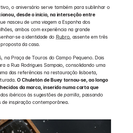
o, o aniversário serve também para sublinhar o 
onou, desde o início, na interseção entre 
que nasceu de uma viagem a Espanha dos 
lhães, ambos com experiência na grande 
senhar-se a identidade do 
Rubro
, assente em três 
 proposta da casa.
6, na Praça de Touros do Campo Pequeno. Dois 
ara a Rua Rodrigues Sampaio, consolidando uma 
ma das referências na restauração lisboeta, 
turada. 
O Chuletón de Buey tornou-se, ao longo 
hecidos da marca, inserido numa carta que 
 dos ibéricos às sugestões de 
parrilla
, passando 
s de inspiração contemporânea.