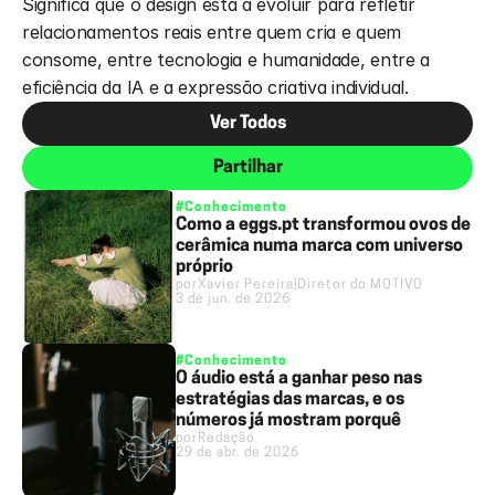
Significa que o design está a evoluir para refletir 
relacionamentos reais entre quem cria e quem 
consome, entre tecnologia e humanidade, entre a 
eficiência da IA e a expressão criativa individual. 
Ver Todos
Partilhar
#Conhecimento
Como a eggs.pt transformou ovos de
cerâmica numa marca com universo
próprio
por
Xavier Pereira
|
Diretor do MOTIVO
3 de jun. de 2026
#Conhecimento
O áudio está a ganhar peso nas
estratégias das marcas, e os
números já mostram porquê
por
Redação
29 de abr. de 2026