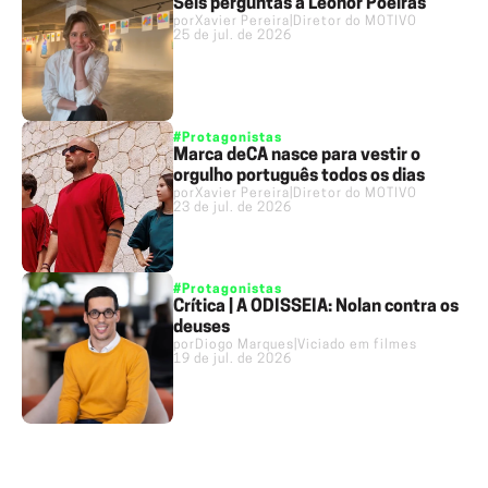
Seis perguntas a Leonor Poeiras
por
Xavier Pereira
|
Diretor do MOTIVO
25 de jul. de 2026
#Protagonistas
Marca deCÁ nasce para vestir o
orgulho português todos os dias
por
Xavier Pereira
|
Diretor do MOTIVO
23 de jul. de 2026
#Protagonistas
Crítica | A ODISSEIA: Nolan contra os
deuses
por
Diogo Marques
|
Viciado em filmes
19 de jul. de 2026