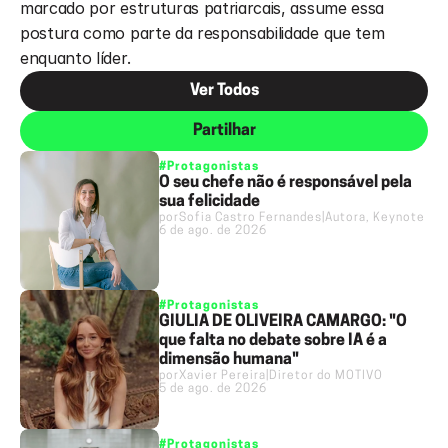
marcado por estruturas patriarcais, assume essa 
postura como parte da responsabilidade que tem 
enquanto líder.
Ver Todos
Partilhar
#Protagonistas
O seu chefe não é responsável pela
sua felicidade
por
Sofia Castro Fernandes
|
Autora, Keynote Sp
6 de ago. de 2026
#Protagonistas
GIULIA DE OLIVEIRA CAMARGO: "O
que falta no debate sobre IA é a
dimensão humana"
por
Xavier Pereira
|
Diretor do MOTIVO
5 de ago. de 2026
#Protagonistas