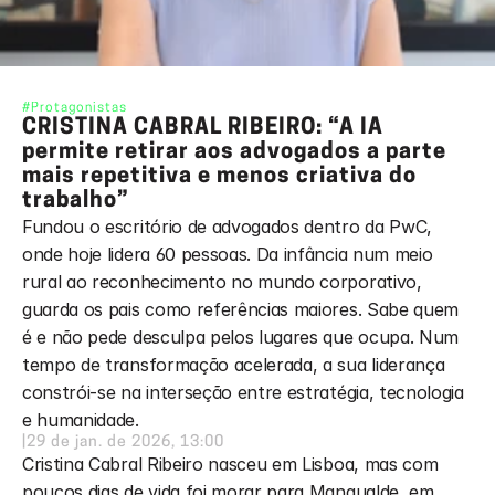
#Protagonistas
CRISTINA CABRAL RIBEIRO: “A IA 
permite retirar aos advogados a parte 
mais repetitiva e menos criativa do 
trabalho”
Fundou o escritório de advogados dentro da PwC, 
onde hoje lidera 60 pessoas. Da infância num meio 
rural ao reconhecimento no mundo corporativo, 
guarda os pais como referências maiores. Sabe quem 
é e não pede desculpa pelos lugares que ocupa. Num 
tempo de transformação acelerada, a sua liderança 
constrói-se na interseção entre estratégia, tecnologia 
e humanidade. 
|
29 de jan. de 2026, 13:00
Cristina Cabral Ribeiro nasceu em Lisboa, mas com 
poucos dias de vida foi morar para Mangualde, em 