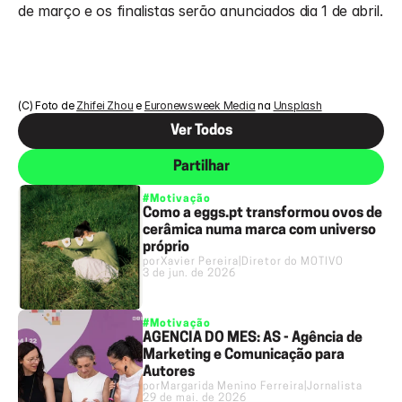
de março e os finalistas serão anunciados dia 1 de abril. 
(C) Foto de 
Zhifei Zhou
 e 
Euronewsweek Media
 na 
Unsplash
Ver Todos
Partilhar
#Motivação
Como a eggs.pt transformou ovos de
cerâmica numa marca com universo
próprio
por
Xavier Pereira
|
Diretor do MOTIVO
3 de jun. de 2026
#Motivação
AGÊNCIA DO MÊS: AS - Agência de
Marketing e Comunicação para
Autores
por
Margarida Menino Ferreira
|
Jornalista
29 de mai. de 2026