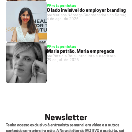
#Protagonistas
O lado invisível do employer branding
por
Mariana Nóbrega
|
Coordenadora do Serviço 
4 de ago. de 2026
#Protagonistas
Maria patrão, Maria empregada
por
Patrícia Reis
|
Jornalista e escritora
29 de jul. de 2026
Newsletter
Tenha acesso exclusivo à entrevista semanal em vídeo e a outros 
conteúdos em primeira mão. A Newsletter do MOTIVO é gratuita, sai 