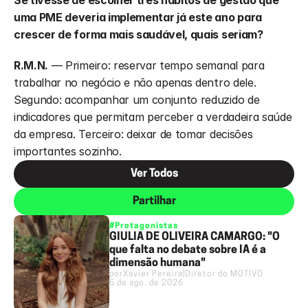
Se tivesse de escolher três hábitos de gestão que 
uma PME deveria implementar já este ano para 
crescer de forma mais saudável, quais seriam?
R.M.N.
 — Primeiro: reservar tempo semanal para 
trabalhar no negócio e não apenas dentro dele. 
Segundo: acompanhar um conjunto reduzido de 
indicadores que permitam perceber a verdadeira saúde 
da empresa. Terceiro: deixar de tomar decisões 
importantes sozinho.
Ver Todos
Partilhar
#Protagonistas
GIULIA DE OLIVEIRA CAMARGO: "O
que falta no debate sobre IA é a
dimensão humana"
por
Xavier Pereira
|
Diretor do MOTIVO
5 de ago. de 2026