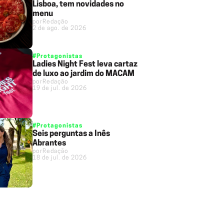
Lisboa, tem novidades no
menu
por
Redação
2 de ago. de 2026
#Protagonistas
Ladies Night Fest leva cartaz
de luxo ao jardim do MACAM
por
Redação
19 de jul. de 2026
#Protagonistas
Seis perguntas a Inês
Abrantes
por
Redação
18 de jul. de 2026