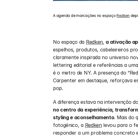
A agenda de marcações no espaço 
Redken
 dep
No espaço da 
Redken
, 
a ativação a
espelhos, produtos, cabeleireiros prof
claramente inspirada no universo nov
lettering editorial e referências a um
é o metro de NY. A presença do “Red
Carpenter em destaque, reforçava ess
pop.
A diferença estava na intervenção dos
no centro da experiência, transfor
styling e aconselhamento
. Mais do 
fotogénico, a 
Redken
 levou para o fe
responder a um problema concreto e