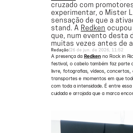
cruzado com promotores 
experimentar, o Mister L
sensação de que a ativaç
stand. A 
Redken
 ocupou
que, num evento desta d
muitas vezes antes de a
Redação
|
26 de jun. de 2026, 11:52
A presença da 
Redken
 no Rock in Ri
festival, o cabelo também faz parte d
livre, fotografias, vídeos, concertos,
transportes e momentos em que todos
com toda a intensidade. É entre essa
cuidada e arrojada que a marca enco