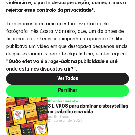
violência e, a partir dessa perceção, começarmos a 
rejeitar esse controlo da privacidade
".
Terminamos com uma questão levantada pela 
fotógrafa 
Inês Costa Monteiro
, que, um dia antes de 
ficarmos a conhecer a campanha propriamente dita, 
publicava um vídeo em que destapava pequenos sinais 
de que estaríamos perante algo fictício, e interrogava: 
"
Quão efetivo é o 
rage-bait
 na publicidade e até 
onde estamos dispostos a ir?
". 
Ver Todos
Partilhar
#Conhecimento
3 LIVROS para dominar o storytelling
no trabalho e na vida
por
Redação
27 de mar. de 2026