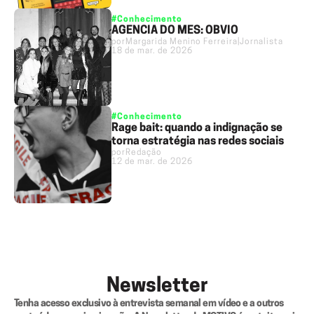
#Conhecimento
AGÊNCIA DO MÊS: ÓBVIO
por
Margarida Menino Ferreira
|
Jornalista
18 de mar. de 2026
#Conhecimento
Rage bait: quando a indignação se
torna estratégia nas redes sociais
por
Redação
12 de mar. de 2026
Newsletter
Tenha acesso exclusivo à entrevista semanal em vídeo e a outros 