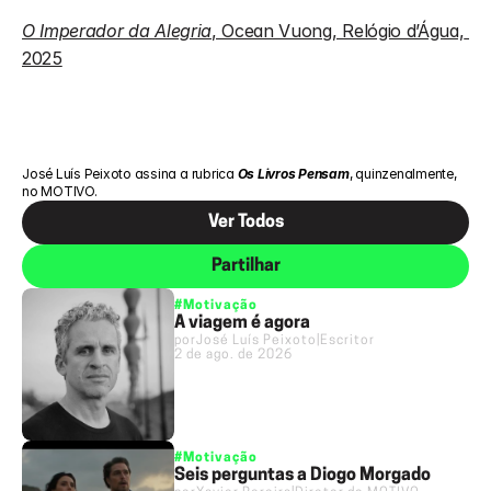
O Imperador da Alegria
, Ocean Vuong, Relógio d’Água, 
2025
José Luís Peixoto assina a rubrica 
Os Livros Pensam
, quinzenalmente, 
no 
MOTIVO
.
Ver Todos
Partilhar
#Motivação
A viagem é agora
por
José Luís Peixoto
|
Escritor
2 de ago. de 2026
#Motivação
Seis perguntas a Diogo Morgado