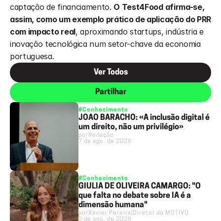
captação de financiamento. 
O Test4Food afirma-se, 
assim, como um exemplo prático de aplicação do PRR 
com impacto real
, aproximando startups, indústria e 
inovação tecnológica num setor-chave da economia 
portuguesa.
Ver Todos
Partilhar
#Conhecimento
JOÃO BARACHO: «A inclusão digital é
um direito, não um privilégio»
por
Redação
7 de ago. de 2026
#Conhecimento
GIULIA DE OLIVEIRA CAMARGO: "O
que falta no debate sobre IA é a
dimensão humana"
por
Xavier Pereira
|
Diretor do MOTIVO
5 de ago. de 2026