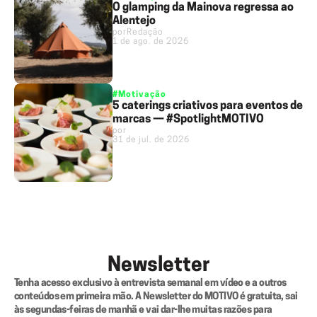
O glamping da Mainova regressa ao
Alentejo
por
Redação
1 de ago. de 2026
#Motivação
5 caterings criativos para eventos de
marcas — #SpotlightMOTIVO
por
31 de jul. de 2026
Newsletter
Tenha acesso exclusivo à entrevista semanal em vídeo e a outros 
conteúdos em primeira mão. A Newsletter do MOTIVO é gratuita, sai 
às segundas-feiras de manhã e vai dar-lhe muitas razões para 