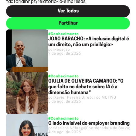
factorialhr.pt/relatorio-ia-empresas.
Ver Todos
Partilhar
#Conhecimento
JOÃO BARACHO: «A inclusão digital é
um direito, não um privilégio»
por
Redação
7 de ago. de 2026
#Conhecimento
GIULIA DE OLIVEIRA CAMARGO: "O
que falta no debate sobre IA é a
dimensão humana"
por
Xavier Pereira
|
Diretor do MOTIVO
5 de ago. de 2026
#Conhecimento
O lado invisível do employer branding
por
Mariana Nóbrega
|
Coordenadora do Serviço 
4 de ago. de 2026