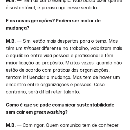
M.B. 
—
Têm de dar o exemplo. Não basta dizer que se 
é sustentável, é preciso agir nesse sentido.
E as novas gerações? Podem ser motor de 
mudança?
M.B. 
—
Sim, estão mais despertas para o tema. Mas 
têm um 
mindset
 diferente no trabalho, valorizam mais 
o equilíbrio entre vida pessoal e profissional e têm 
maior ligação ao propósito. Muitas vezes, quando não 
estão de acordo com práticas das organizações, 
tentam influenciar a mudança. Mas tem de haver um 
encontro entre organizações e pessoas. Caso 
contrário, será difícil reter talento.
Como é que se pode comunicar sustentabilidade 
sem cair em 
greenwashing
?
M.B. 
—
Com rigor. Quem comunica tem de conhecer 