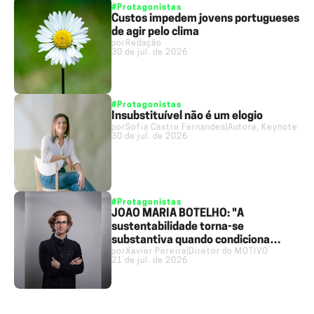
#Protagonistas
Custos impedem jovens portugueses
de agir pelo clima
por
Redação
30 de jul. de 2026
#Protagonistas
Insubstituível não é um elogio
por
Sofia Castro Fernandes
|
Autora, Keynote Sp
30 de jul. de 2026
#Protagonistas
JOÃO MARIA BOTELHO: "A
sustentabilidade torna-se
substantiva quando condiciona
por
Xavier Pereira
|
Diretor do MOTIVO
decisões concretas"
21 de jul. de 2026