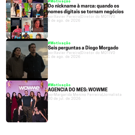
#Motivação
Do nickname à marca: quando os
nomes digitais se tornam negócios
por
Xavier Pereira
|
Diretor do MOTIVO
6 de ago. de 2026
#Motivação
Seis perguntas a Diogo Morgado
por
Xavier Pereira
|
Diretor do MOTIVO
1 de ago. de 2026
#Motivação
AGÊNCIA DO MÊS: WOWME
por
Margarida Menino Ferreira
|
Jornalista
30 de jul. de 2026