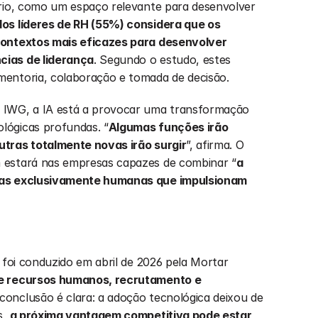
rio, como um espaço relevante para desenvolver 
os líderes de RH (55%) considera que os 
contextos mais eficazes para desenvolver 
cias de liderança
. Segundo o estudo, estes 
entoria, colaboração e tomada de decisão.
 IWG, a IA está a provocar uma transformação 
lógicas profundas. “
Algumas funções irão 
utras totalmente novas irão surgir
”, afirma. O 
 estará nas empresas capazes de combinar “
a 
ias exclusivamente humanas que impulsionam 
 foi conduzido em abril de 2026 pela Mortar 
e recursos humanos, recrutamento e 
 conclusão é clara: a adoção tecnológica deixou de 
, 
a próxima vantagem competitiva pode estar 