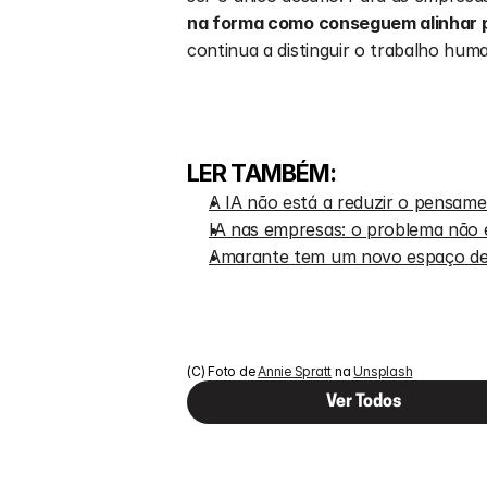
na forma como conseguem alinhar p
continua a distinguir o trabalho hum
LER TAMBÉM:
A IA não está a reduzir o pensame
IA nas empresas: o problema não é
Amarante tem um novo espaço de 
(C) Foto de 
Annie Spratt
 na 
Unsplash
Ver Todos