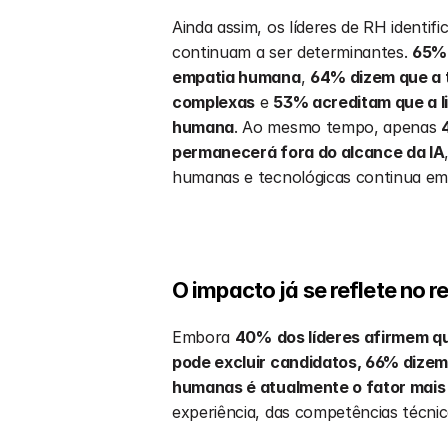
Ainda assim, os líderes de RH identi
continuam a ser determinantes. 
65% 
empatia humana
, 
64% dizem que a 
complexas
 e 
53% acreditam que a l
humana
. Ao mesmo tempo, apenas 
permanecerá fora do alcance da IA
humanas e tecnológicas continua e
O impacto já se reflete no 
Embora 
40%
dos líderes afirmem q
pode excluir candidatos, 66% dize
humanas é atualmente o fator mais
experiência, das competências técni