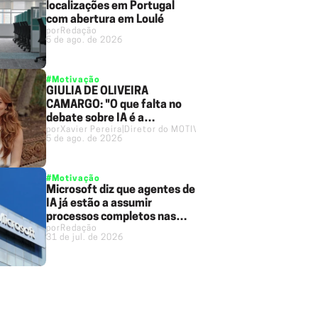
localizações em Portugal
com abertura em Loulé
por
Redação
5 de ago. de 2026
#Motivação
GIULIA DE OLIVEIRA
CAMARGO: "O que falta no
debate sobre IA é a
por
Xavier Pereira
|
Diretor do MOTIVO
dimensão humana"
5 de ago. de 2026
#Motivação
Microsoft diz que agentes de
IA já estão a assumir
processos completos nas
por
Redação
empresas
31 de jul. de 2026