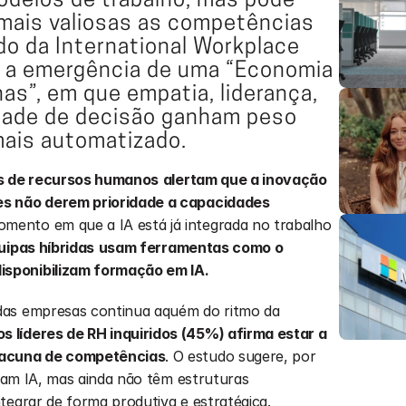
delos de trabalho, mas pode 
 mais valiosas as competências 
 da International Workplace 
 a emergência de uma “Economia 
”, em que empatia, liderança, 
dade de decisão ganham peso 
ais automatizado.
s de recursos humanos
alertam que a inovação 
s não derem prioridade a capacidades 
mento em que a IA está já integrada no trabalho 
ipas híbridas
usam ferramentas como o 
sponibilizam formação em IA.
das empresas continua aquém do ritmo da 
 líderes de RH inquiridos (45%) afirma estar a 
lacuna de competências
. O estudo sugere, por 
izam IA, mas ainda não têm estruturas 
tegrar de forma produtiva e estratégica.