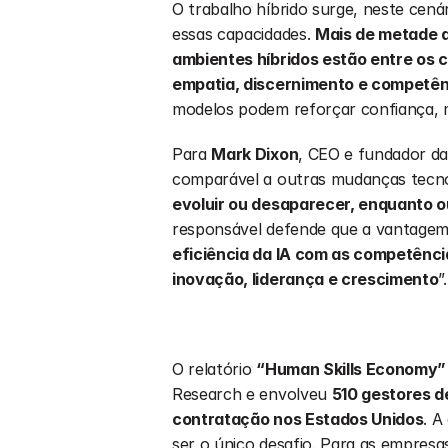
O trabalho híbrido surge, neste cená
essas capacidades. 
Mais de metade d
ambientes híbridos estão entre os 
empatia, discernimento e competên
modelos podem reforçar confiança, m
Para 
Mark Dixon
, CEO e fundador da
comparável a outras mudanças tecno
evoluir ou desaparecer, enquanto o
responsável defende que a vantagem
eficiência da IA com as competênc
inovação, liderança e crescimento
”.
O relatório 
“Human Skills Economy”
Research e envolveu 
510 gestores d
contratação nos Estados Unidos
. A
ser o único desafio. Para as empresas