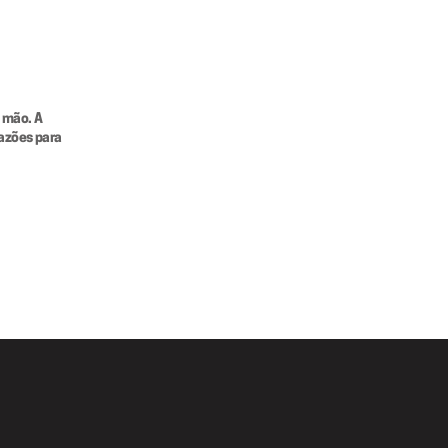
mão. A 
azões para 