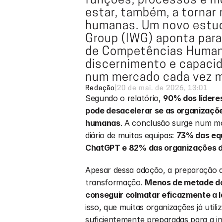
funções, processos e mo
estar, também, a tornar
humanas. Um novo estudo
Group (IWG) aponta para
de Competências Humanas
discernimento e capaci
num mercado cada vez m
Redação
|
20 de mai. de 2026, 13:01
Segundo o relatório, 
90% dos lídere
pode desacelerar se as organizaçõe
humanas
. A conclusão surge num mo
diário de muitas equipas: 
73% das equ
ChatGPT e 82% das organizações di
Apesar dessa adoção, a preparação 
transformação. 
Menos de metade dos
conseguir colmatar eficazmente a 
isso, que muitas organizações já util
suficientemente preparadas para a in