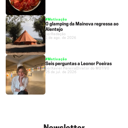
#Motivação
O glamping da Mainova regressa ao
Alentejo
por
Redação
1 de ago. de 2026
#Motivação
Seis perguntas a Leonor Poeiras
por
Xavier Pereira
|
Diretor do MOTIVO
25 de jul. de 2026