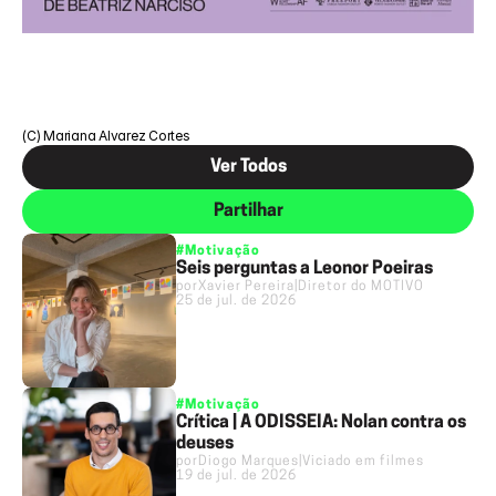
(C) Mariana Alvarez Cortes
Ver Todos
Partilhar
#Motivação
Seis perguntas a Leonor Poeiras
por
Xavier Pereira
|
Diretor do MOTIVO
25 de jul. de 2026
#Motivação
Crítica | A ODISSEIA: Nolan contra os
deuses
por
Diogo Marques
|
Viciado em filmes
19 de jul. de 2026