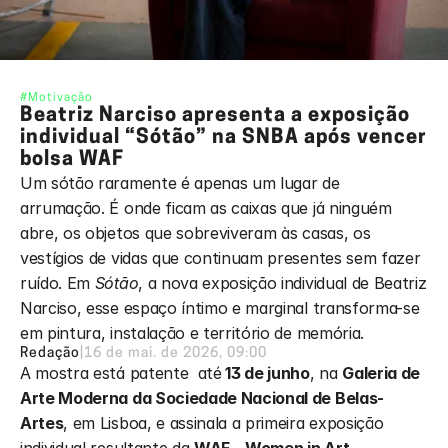
#Motivação
Beatriz Narciso apresenta a exposição 
individual “Sótão” na SNBA após vencer 
bolsa WAF
Um sótão raramente é apenas um lugar de 
arrumação. É onde ficam as caixas que já ninguém 
abre, os objetos que sobreviveram às casas, os 
vestígios de vidas que continuam presentes sem fazer 
ruído. Em 
Sótão
, a nova exposição individual de Beatriz 
Narciso, esse espaço íntimo e marginal transforma-se 
em pintura, instalação e território de memória.
Redação
|
16 de mai. de 2026, 09:00
A mostra está patente  até
 13 de junho
, na 
Galeria de 
Arte Moderna da Sociedade Nacional de Belas-
Artes
, em Lisboa, e assinala a primeira exposição 