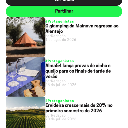
Partilhar
#Protagonistas
O glamping da Mainova regressa ao
Alentejo
por
Redação
1 de ago. de 2026
#Protagonistas
Alma54 lança provas de vinho e
queijo para os finais de tarde de
verão
por
Redação
26 de jul. de 2026
#Protagonistas
Ervideira cresce mais de 20% no
primeiro semestre de 2026
por
Redação
20 de jul. de 2026