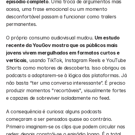
episódio completo
. Uma troca de argumentos mais 
acesa, uma frase emocional ou um momento 
desconfortável passam a funcionar como trailers 
permanentes.
O próprio consumo audiovisual mudou. 
Um estudo 
recente da YouGov mostra que os públicos mais 
jovens vivem mergulhados em formatos curtos e 
verticais
, usando TikTok, Instagram Reels e YouTube 
Shorts como motores de descoberta. Isso obrigou os 
podcasts a adaptarem-se à lógica das plataformas. Já 
não basta “ter uma conversa interessante”. É preciso 
produzir momentos "recortáveis", visualmente fortes 
e capazes de sobreviver isoladamente no feed.
A consequência é curiosa: alguns podcasts 
começaram a ser pensados quase ao contrário. 
Primeiro imaginam-se os clips que podem circular nas 
redes; depois constrói-se o episódio longo. É a total 