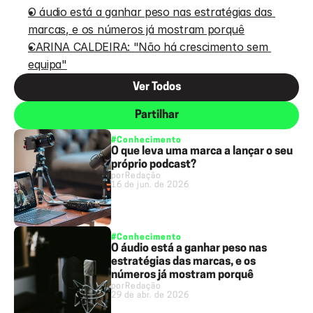
O áudio está a ganhar peso nas estratégias das 
marcas, e os números já mostram porquê
CARINA CALDEIRA: "Não há crescimento sem 
equipa"
Ver Todos
Partilhar
#Conhecimento
O que leva uma marca a lançar o seu
próprio podcast?
por
Redação
16 de jun. de 2026
#Conhecimento
O áudio está a ganhar peso nas
estratégias das marcas, e os
números já mostram porquê
por
Redação
29 de abr. de 2026