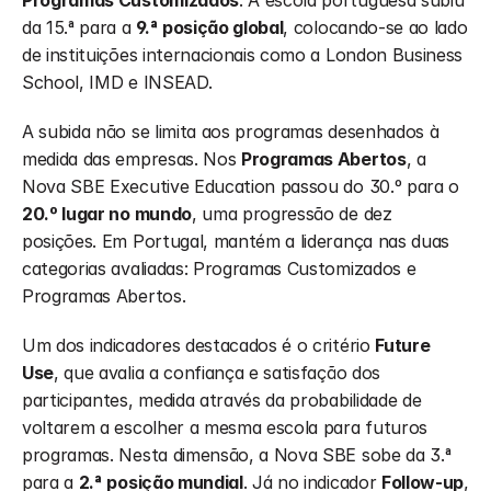
Programas Customizados
. A escola portuguesa subiu 
da 15.ª para a 
9.ª posição global
, colocando-se ao lado 
de instituições internacionais como a London Business 
School, IMD e INSEAD.
A subida não se limita aos programas desenhados à 
medida das empresas. Nos 
Programas Abertos
, a 
Nova SBE Executive Education passou do 30.º para o 
20.º lugar no mundo
, uma progressão de dez 
posições. Em Portugal, mantém a liderança nas duas 
categorias avaliadas: Programas Customizados e 
Programas Abertos.
Um dos indicadores destacados é o critério 
Future 
Use
, que avalia a confiança e satisfação dos 
participantes, medida através da probabilidade de 
voltarem a escolher a mesma escola para futuros 
programas. Nesta dimensão, a Nova SBE sobe da 3.ª 
para a 
2.ª posição mundial
. Já no indicador 
Follow-up
, 