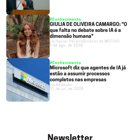
#Conhecimento
GIULIA DE OLIVEIRA CAMARGO: "O
que falta no debate sobre IA é a
dimensão humana"
por
Xavier Pereira
|
Diretor do MOTIVO
5 de ago. de 2026
#Conhecimento
Microsoft diz que agentes de IA já
estão a assumir processos
completos nas empresas
por
Redação
31 de jul. de 2026
Newsletter