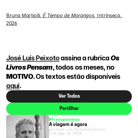
Bruna Martiolli, 
É Tempo de Morangos
, Intrínseca, 
2026
José Luís Peixoto
 assina a rubrica 
Os 
Livros Pensam
, todos os meses, no 
MOTIVO
. Os textos estão disponíveis 
aqui
.
Ver Todos
Partilhar
#Protagonistas
A viagem é agora
por
José Luís Peixoto
|
Escritor
2 de ago. de 2026