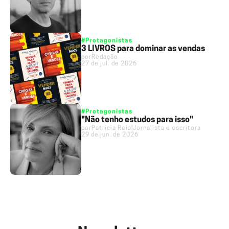
#Protagonistas
3 LIVROS para dominar as vendas
por
Redação
27 de jul. de 2026
#Protagonistas
"Não tenho estudos para isso"
por
Patrícia Reis
|
Jornalista e escritora
29 de jun. de 2026