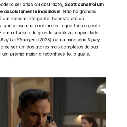
deria ser árido ou abstracto, 
Scott constrói um 
e absolutamente inabalável
. Não há grandes 
á um homem inteligente, honesto até ao 
 que arrisca ao contradizer o que toda a gente 
É uma atuação de grande subtileza, capacidade 
ll of Us Strangers
(2023)
ou na minissérie 
Ripley
to de ser um dos atores mais completos da sua 
um prémio maior a reconhecê-lo, o que é, 