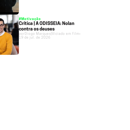
#Motivação
Crítica | A ODISSEIA: Nolan
contra os deuses
por
Diogo Marques
|
Viciado em filmes
19 de jul. de 2026