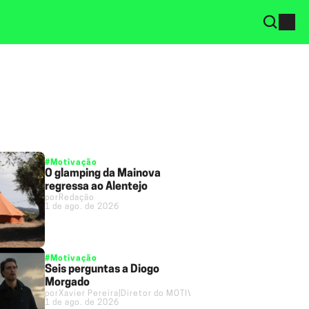
#Motivação
O glamping da Mainova
regressa ao Alentejo
por
Redação
1 de ago. de 2026
#Motivação
Seis perguntas a Diogo
Morgado
por
Xavier Pereira
|
Diretor do MOTIVO
1 de ago. de 2026