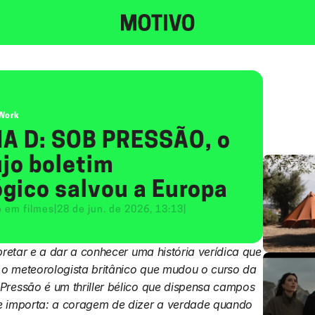
 Work
DIA D: SOB PRESSÃO, o 
o boletim 
gico salvou a Europa
o em filmes
|
28 de jun. de 2026, 13:13
|
pretar e a dar a conhecer uma história verídica que 
o meteorologista britânico que mudou o curso da 
ressão é um thriller bélico que dispensa campos 
e importa: a coragem de dizer a verdade quando 