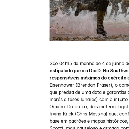
São 04h15 da manhã de 4 de junho de
estipulada para o Dia D. Na Southw
responsáveis máximos do exército a
Eisenhower (Brendan Fraser), o coma
que precisa de uma data e garantias 
marés a fases lunares) com o intuito
Omaha. Do outro, dois meteorologist
Irving Krick (Chris Messina) que, con
base em padrões e mapas históricos,
Scott), mais cauteloso e armado com