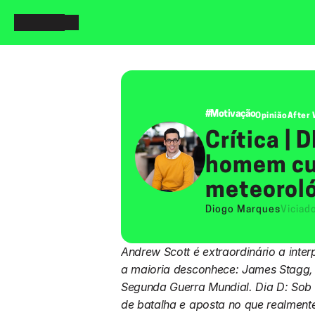
#Motivação
Opinião
After
Crítica | 
homem cuj
meteoroló
Diogo Marques
Viciad
Andrew Scott é extraordinário a inter
a maioria desconhece: James Stagg, 
Segunda Guerra Mundial. Dia D: Sob P
de batalha e aposta no que realment