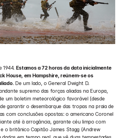
 1944. 
Estamos a 72 horas da data inicialmente 
ick House, em Hampshire, reúnem-se os 
liado
. De um lado, o General Dwight D. 
ndante supremo das forças aliadas na Europa, 
de um boletim meteorológico favorável (desde 
 de garantir o desembarque das tropas na praia de 
as com conclusões opostas: o americano Coronel 
fiante até à arrogância, garante céu limpo com 
 e o britânico Capitão James Stagg (Andrew 
 dados em tempo real, que vê duas tempestades 