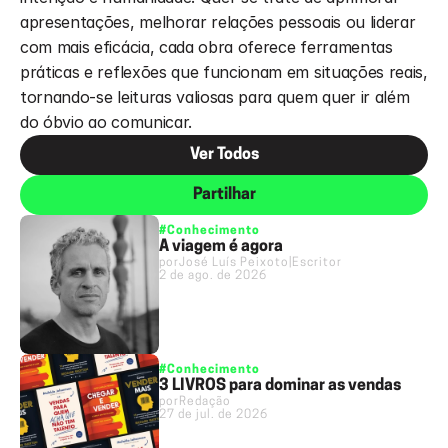
apresentações, melhorar relações pessoais ou liderar 
com mais eficácia, cada obra oferece ferramentas 
práticas e reflexões que funcionam em situações reais, 
tornando-se leituras valiosas para quem quer ir além 
do óbvio ao comunicar.
Ver Todos
Partilhar
#Conhecimento
A viagem é agora
por
José Luís Peixoto
|
Escritor
2 de ago. de 2026
#Conhecimento
3 LIVROS para dominar as vendas
por
Redação
27 de jul. de 2026