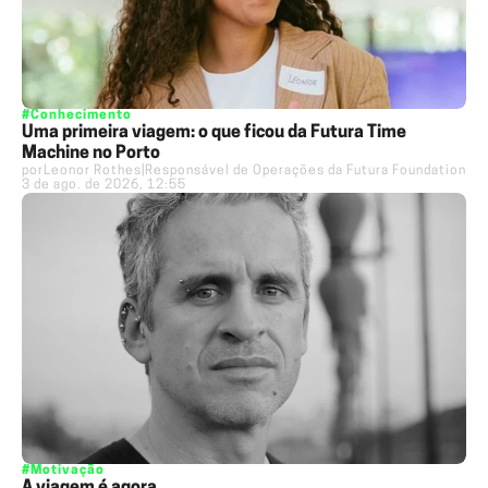
#Conhecimento
Uma primeira viagem: o que ficou da Futura Time
Machine no Porto
por
Leonor Rothes
|
Responsável de Operações da Futura Foundation
3 de ago. de 2026, 12:55
#Motivação