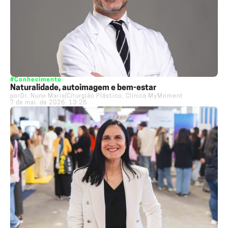
#Conhecimento
Naturalidade, autoimagem e bem-estar
por
Dr. Nuno Maria
|
Cirurgião Plástico, Clínica MyMoment
7 de mai. de 2026, 13:26