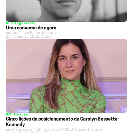
#Protagonistas
Uma conversa de agora
por
José Luís Peixoto
|
Escritor
25 de abr. de 2026, 15:18
#Motivação
Cinco lições de posicionamento de Carolyn Bessette-
Kennedy
por
Diana Castilho
|
Diretora da MARCO Agency Portugal