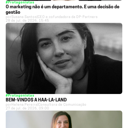
#Protagonistas
O marketing não é um departamento. É uma decisão de
gestão
por
Susana Santos
|
CEO e cofundadora da DP-Partners
28 de jul. de 2026, 15:45
#Protagonistas
BEM-VINDOS A HAA-LA-LAND
por
Helena Pereira
|
Consultora de Comunicação
27 de jul. de 2026, 09:00