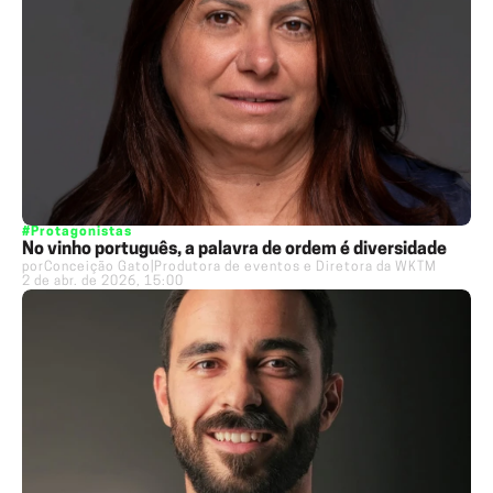
#Protagonistas
No vinho português, a palavra de ordem é diversidade
por
Conceição Gato
|
Produtora de eventos e Diretora da WKTM
2 de abr. de 2026, 15:00