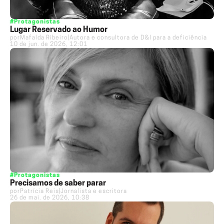
#Protagonistas
Lugar Reservado ao Humor
por
Mafalda Ribeiro
|
Autora e consultora de D&I para a deficiência
10 de jun. de 2026, 12:01
#Protagonistas
Precisamos de saber parar
por
Patrícia Reis
|
Jornalista e escritora
26 de mai. de 2026, 10:38