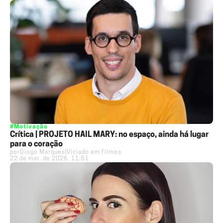
#Motivação
Crítica | PROJETO HAIL MARY: no espaço, ainda há lugar
para o coração
por
Diogo Marques
|
Viciado em filmes
22 de mar. de 2026, 11:51