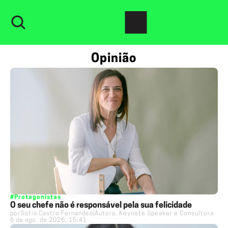
Opinião
#Protagonistas
O seu chefe não é responsável pela sua felicidade
por
Sofia Castro Fernandes
|
Autora, Keynote Speaker e Consultora
6 de ago. de 2026, 15:41