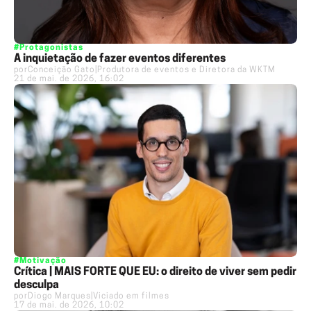
#Protagonistas
A inquietação de fazer eventos diferentes
por
Conceição Gato
|
Produtora de eventos e Diretora da WKTM
21 de mai. de 2026, 16:02
#Motivação
Crítica | MAIS FORTE QUE EU: o direito de viver sem pedir
desculpa
por
Diogo Marques
|
Viciado em filmes
17 de mai. de 2026, 10:02