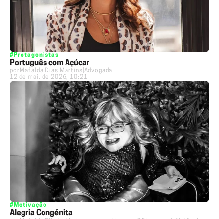
#Protagonistas
Português com Açúcar
por
Mafalda Dias Martins
|
Advogada
12 de mai. de 2026, 10:21
#Motivação
Alegria Congénita