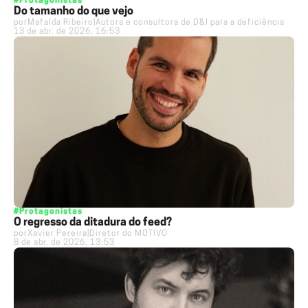
#Protagonistas
Do tamanho do que vejo
por
Mafalda Ribeiro
|
Autora e consultora de D&I para a deficiência
13 de abr. de 2026, 16:53
#Protagonistas
O regresso da ditadura do feed?
por
Xavier Pereira
|
Diretor do MOTIVO
8 de abr. de 2026, 13:53