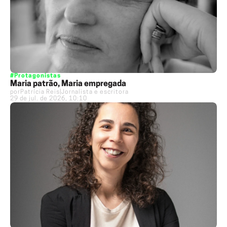
#Protagonistas
Maria patrão, Maria empregada
por
Patrícia Reis
|
Jornalista e escritora
29 de jul. de 2026, 10:10