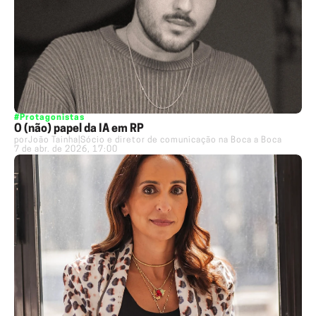
#Protagonistas
O (não) papel da IA em RP
por
João Tainha
|
Sócio e diretor de comunicação na Boca a Boca
7 de abr. de 2026, 17:00