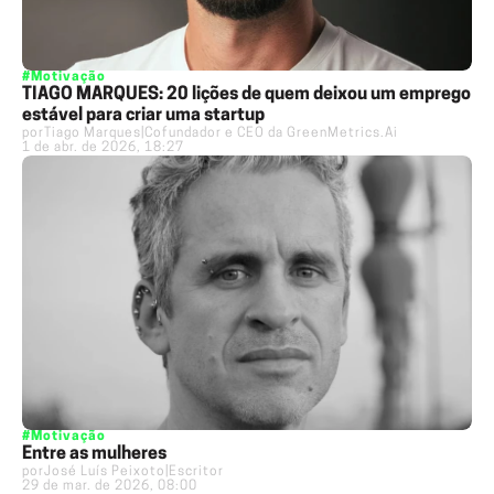
#Motivação
TIAGO MARQUES: 20 lições de quem deixou um emprego
estável para criar uma startup
por
Tiago Marques
|
Cofundador e CEO da GreenMetrics.Ai
1 de abr. de 2026, 18:27
#Motivação
Entre as mulheres
por
José Luís Peixoto
|
Escritor
29 de mar. de 2026, 08:00