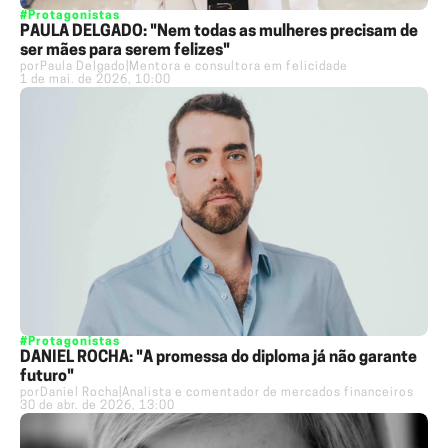
#Protagonistas
PAULA DELGADO: "Nem todas as mulheres precisam de
ser mães para serem felizes"
por
Paula Delgado
|
Mentora e consultora em felicidade
1 de mai. de 2026, 10:00
#Protagonistas
DANIEL ROCHA: "A promessa do diploma já não garante
futuro"
por
Daniel Rocha
|
Analista e comentador de mercados financeiros
30 de abr. de 2026, 13:00