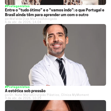
#Protagonistas
Entre o “tudo ótimo” e o “vamos indo”: o que Portugal e
Brasil ainda têm para aprender um com o outro
por
Mafalda Dias Martins
|
Advogada
6 de abr. de 2026, 14:04
#Protagonistas
A estética sob pressão
por
Dr. Nuno Maria
|
Cirurgião Plástico, Clínica MyMoment
3 de abr. de 2026, 10:29