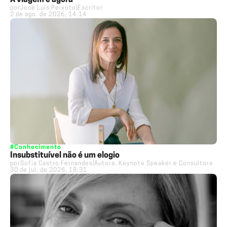
A viagem é agora
por
José Luís Peixoto
|
Escritor
2 de ago. de 2026, 14:14
#Conhecimento
Insubstituível não é um elogio
por
Sofia Castro Fernandes
|
Autora, Keynote Speaker e Consultora
30 de jul. de 2026, 18:31