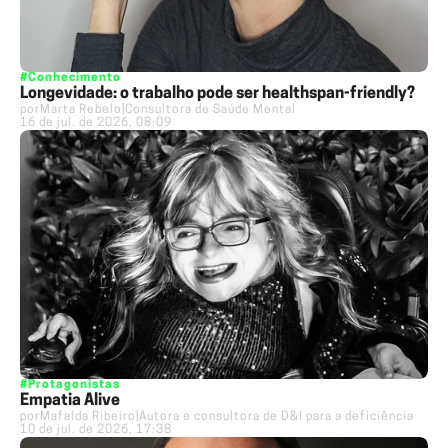
#Conhecimento
Longevidade: o trabalho pode ser healthspan-friendly?
por
Marta Rebelo
|
Consultora de Saúde Mental
16 de jul. de 2026, 08:09
#Protagonistas
Empatia Alive
por
Mafalda Ribeiro
|
Autora e consultora de D&I para a deficiência
10 de jul. de 2026, 17:38