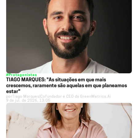
#Protagonistas
TIAGO MARQUES: "As situações em que mais
crescemos, raramente são aquelas em que planeamos
estar"
por
Tiago Marques
|
Cofundador e CEO da GreenMetrics.Ai
9 de jul. de 2026, 13:05