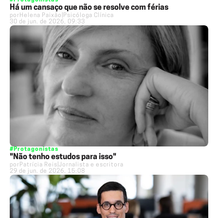
#Protagonistas
Há um cansaço que não se resolve com férias
por
Helena Paixão
|
Psicóloga Clínica
30 de jun. de 2026, 09:33
#Protagonistas
"Não tenho estudos para isso"
por
Patrícia Reis
|
Jornalista e escritora
29 de jun. de 2026, 15:08