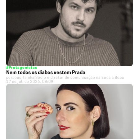
#Protagonistas
Nem todos os diabos vestem Prada
por
João Tainha
|
Sócio e diretor de comunicação na Boca a Boca
17 de jul. de 2026, 08:09