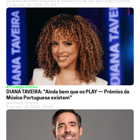
por
Mafalda Ribeiro
|
Autora e consultora de D&I para a deficiência
10 de mai. de 2026, 21:00
#Protagonistas
DIANA TAVEIRA: "Ainda bem que os PLAY — Prémios da
Música Portuguesa existem"
por
Diana Taveira
8 de mai. de 2026, 15:40