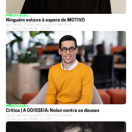
#Motivação
Ninguém estava à espera do MOTIVO
por
Xavier Pereira
|
Diretor do MOTIVO
22 de jul. de 2026, 15:00
#Motivação
Crítica | A ODISSEIA: Nolan contra os deuses
por
Diogo Marques
|
Viciado em filmes
19 de jul. de 2026, 11:19