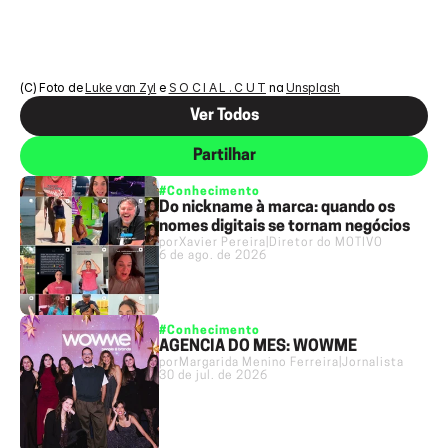
(C) Foto de 
Luke van Zyl
 e 
S O C I A L . C U T
 na 
Unsplash
Ver Todos
Partilhar
#Conhecimento
Do nickname à marca: quando os
nomes digitais se tornam negócios
por
Xavier Pereira
|
Diretor do MOTIVO
6 de ago. de 2026
#Conhecimento
AGÊNCIA DO MÊS: WOWME
por
Margarida Menino Ferreira
|
Jornalista
30 de jul. de 2026