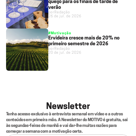
queijo para os finais de tarde de
verão
por
Redação
26 de jul. de 2026
#Motivação
Ervideira cresce mais de 20% no
primeiro semestre de 2026
por
Redação
20 de jul. de 2026
Newsletter
Tenha acesso exclusivo à entrevista semanal em vídeo e a outros 
conteúdos em primeira mão. A Newsletter do MOTIVO é gratuita, sai 
às segundas-feiras de manhã e vai dar-lhe muitas razões para 
começar a semana com a motivação certa.