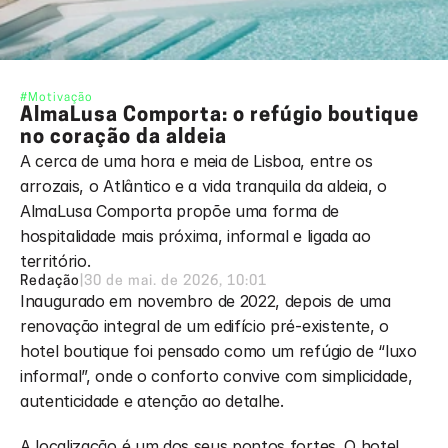
#Motivação
AlmaLusa Comporta: o refúgio boutique 
no coração da aldeia
A cerca de uma hora e meia de Lisboa, entre os 
arrozais, o Atlântico e a vida tranquila da aldeia, o 
AlmaLusa Comporta propõe uma forma de 
hospitalidade mais próxima, informal e ligada ao 
território. 
Redação
|
30 de mai. de 2026, 10:01
Inaugurado em novembro de 2022, depois de uma 
renovação integral de um edifício pré-existente, o 
hotel boutique foi pensado como um refúgio de “luxo 
informal”, onde o conforto convive com simplicidade, 
autenticidade e atenção ao detalhe.
A localização é um dos seus pontos fortes. O hotel 