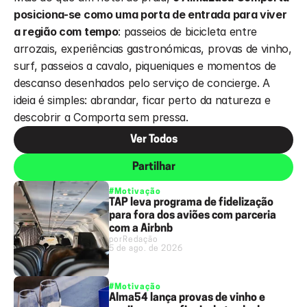
posiciona-se como uma porta de entrada para viver 
a região com tempo
: passeios de bicicleta entre 
arrozais, experiências gastronómicas, provas de vinho, 
surf, passeios a cavalo, piqueniques e momentos de 
descanso desenhados pelo serviço de concierge. A 
ideia é simples: abrandar, ficar perto da natureza e 
descobrir a Comporta sem pressa.
Ver Todos
Partilhar
#Motivação
TAP leva programa de fidelização
para fora dos aviões com parceria
com a Airbnb
por
Redação
5 de ago. de 2026
#Motivação
Alma54 lança provas de vinho e