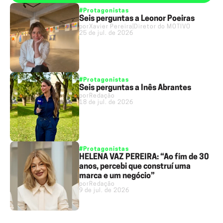
#Protagonistas
Seis perguntas a Leonor Poeiras
por
Xavier Pereira
|
Diretor do MOTIVO
25 de jul. de 2026
#Protagonistas
Seis perguntas a Inês Abrantes
por
Redação
18 de jul. de 2026
#Protagonistas
HELENA VAZ PEREIRA: “Ao fim de 30
anos, percebi que construí uma
marca e um negócio”
por
Redação
9 de jul. de 2026