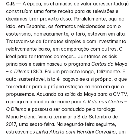
C.R. 
— À época, as chamadas de valor acrescentado já 
constituíam uma forte receita para as televisões e 
decidimos tirar proveito disso. Paralelamente, aqui ao 
lado, em Espanha, os formatos relacionados com o 
esoterismo, nomeadamente, o tarô, estavam em alta. 
Tratavam-se de formatos simples e com investimento 
relativamente baixo, em comparação com outros. O 
ideal para tentarmos começar... Juntámos os dois 
princípios e assim nasceu o programa 
Cartas da Maya 
– o Dilema
 (SIC). Foi um projecto longo, felizmente. E 
auto-sustentável, isto é, pagava-se a si próprio, o que 
foi sedutor para a própria estação na hora em que o 
propusemos. Aquando da saída da Maya para a CMTV, 
o programa mudou de nome para 
A Vida nas Cartas – 
O Dilema
 e passou a ser conduzido pela taróloga 
Maria Helena. Viria a terminar a 8 de Setembro de 
2017, uma sexta-feira. Na segunda-feira seguinte, 
estreávamos 
Linha Aberta com Hernâni Carvalho
, um 