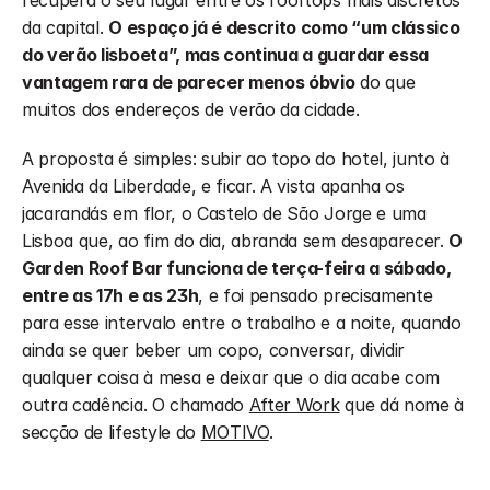
recupera o seu lugar entre os rooftops mais discretos 
da capital. 
O espaço já é descrito como “um clássico 
do verão lisboeta”, mas continua a guardar essa 
vantagem rara de parecer menos óbvio
 do que 
muitos dos endereços de verão da cidade.
A proposta é simples: subir ao topo do hotel, junto à 
Avenida da Liberdade, e ficar. A vista apanha os 
jacarandás em flor, o Castelo de São Jorge e uma 
Lisboa que, ao fim do dia, abranda sem desaparecer. 
O 
Garden Roof Bar funciona de terça-feira a sábado, 
entre as 17h e as 23h
, e foi pensado precisamente 
para esse intervalo entre o trabalho e a noite, quando 
ainda se quer beber um copo, conversar, dividir 
qualquer coisa à mesa e deixar que o dia acabe com 
outra cadência. O chamado 
After Work
 que dá nome à 
secção de lifestyle do 
MOTIVO
.