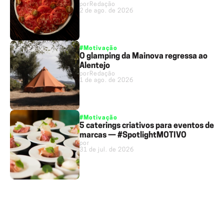
por
Redação
2 de ago. de 2026
#Motivação
O glamping da Mainova regressa ao
Alentejo
por
Redação
1 de ago. de 2026
#Motivação
5 caterings criativos para eventos de
marcas — #SpotlightMOTIVO
por
31 de jul. de 2026