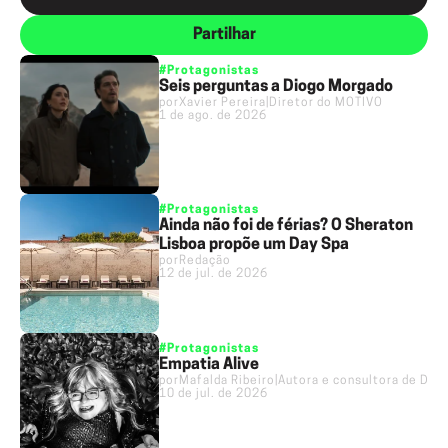
Partilhar
#Protagonistas
Seis perguntas a Diogo Morgado
por
Xavier Pereira
|
Diretor do MOTIVO
1 de ago. de 2026
#Protagonistas
Ainda não foi de férias? O Sheraton
Lisboa propõe um Day Spa
por
Redação
12 de jul. de 2026
#Protagonistas
Empatia Alive
por
Mafalda Ribeiro
|
Autora e consultora de D&I 
10 de jul. de 2026