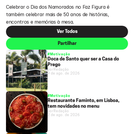
Celebrar o Dia dos Namorados no Faz Figura é 
também celebrar mais de 50 anos de histórias, 
encontros e memórias à mesa.
Ver Todos
Partilhar
#Motivação
Doca de Santo quer ser a Casa do
Prego
por
Redação
9 de ago. de 2026
#Motivação
Restaurante Faminto, em Lisboa,
tem novidades no menu
por
Redação
2 de ago. de 2026