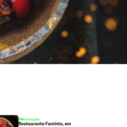
#Motivação
Restaurante Faminto, em