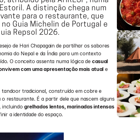
, atribuído pela AHRESP, numa 
Estoril. A distinção chega num 
vante para o restaurante, que 
no Guia Michelin de Portugal e 
Guia Repsol 2026.
ejo de Hari Chapagain de partilhar os sabores 
omia do Nepal e da Índia para um contexto 
do. O conceito assenta numa lógica de 
casual 
 convivem com uma apresentação mais atual
 e 
tandoor tradicional, construído em cobre e 
 o restaurante. É a partir dele que nascem alguns 
 incluindo 
grelhados lentos, marinadas intensas 
inir a identidade do espaço.