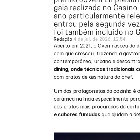
prémio Jovem Empresário
gala realizada no Casino 
ano particularmente rele
entrou pela segunda vez 
foi também incluído no 
Redação
|
4 de jul. de 2026, 12:54
Aberto em 2021, o Oven nasceu do des
com que cresceu, trazendo a gastron
contemporâneo, urbano e descontraí
dining, onde técnicas tradicionais
com pratos de assinatura do chef.
Um dos protagonistas da cozinha é o 
cerâmica na Índia especialmente para
dos pratos mais procurados da carta,
e sabores fumados
 que ajudam a def