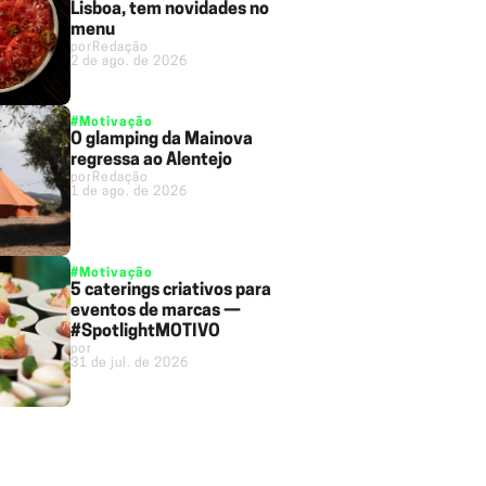
Lisboa, tem novidades no
menu
por
Redação
2 de ago. de 2026
#Motivação
O glamping da Mainova
regressa ao Alentejo
por
Redação
1 de ago. de 2026
#Motivação
5 caterings criativos para
eventos de marcas —
#SpotlightMOTIVO
por
31 de jul. de 2026