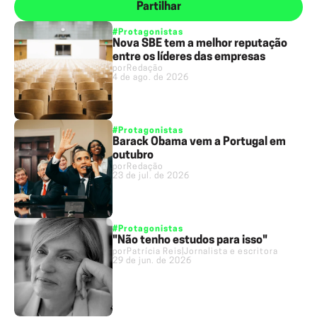
Partilhar
#Protagonistas
Nova SBE tem a melhor reputação
entre os líderes das empresas
por
Redação
4 de ago. de 2026
#Protagonistas
Barack Obama vem a Portugal em
outubro
por
Redação
23 de jul. de 2026
#Protagonistas
"Não tenho estudos para isso"
por
Patrícia Reis
|
Jornalista e escritora
29 de jun. de 2026