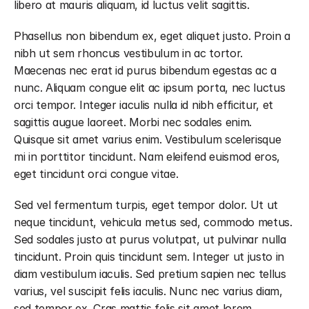
libero at mauris aliquam, id luctus velit sagittis.
Phasellus non bibendum ex, eget aliquet justo. Proin a 
nibh ut sem rhoncus vestibulum in ac tortor. 
Maecenas nec erat id purus bibendum egestas ac a 
nunc. Aliquam congue elit ac ipsum porta, nec luctus 
orci tempor. Integer iaculis nulla id nibh efficitur, et 
sagittis augue laoreet. Morbi nec sodales enim. 
Quisque sit amet varius enim. Vestibulum scelerisque 
mi in porttitor tincidunt. Nam eleifend euismod eros, 
eget tincidunt orci congue vitae.
Sed vel fermentum turpis, eget tempor dolor. Ut ut 
neque tincidunt, vehicula metus sed, commodo metus. 
Sed sodales justo at purus volutpat, ut pulvinar nulla 
tincidunt. Proin quis tincidunt sem. Integer ut justo in 
diam vestibulum iaculis. Sed pretium sapien nec tellus 
varius, vel suscipit felis iaculis. Nunc nec varius diam, 
sed tempor ex. Cras mattis felis sit amet lorem 